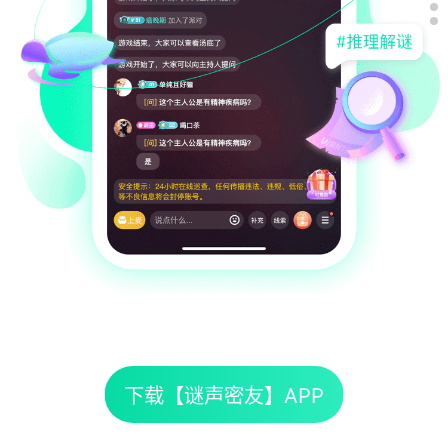
下载【
谜声密友
】APP